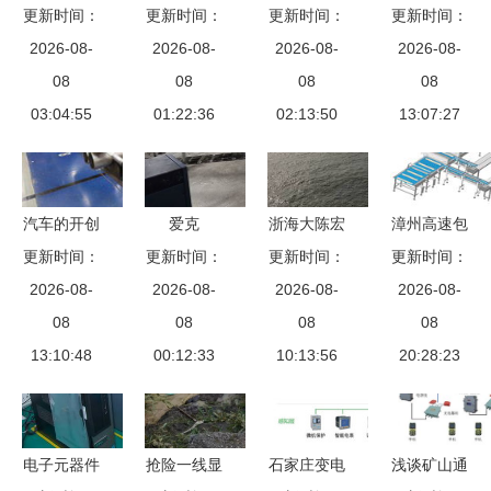
更新时间：
通信之盾
更新时间：
亮相立嘉
浅谈传成洗
更新时间：
备专业修理
更新时间：
智能化消防
2026-08-
展，引领工
2026-08-
瓶机与通信
2026-08-
的市场需求
2026-08-
通信装备的
08
业设备智能
08
传输设备修
08
与求购信息
08
应用与无人
03:04:55
维保新篇章
01:22:36
理的艺术契
02:13:50
13:07:27
分析
直升机接口
合
设备专业修
理分析
汽车的开创
爱克
浙海大陈宏
漳州高速包
者又先人一
更新时间：
更新时间：
（Aqua）
铭教授团队
更新时间：
更新时间：
装机 瑞普
步 建立首
2026-08-
25载深耕泳
2026-08-
2026-08-
创新突破
华机械设备
2026-08-
个5g汽车生
08
池设备，以
08
舟山群岛22
08
与通信传输
08
13:10:48
产网络
专业实力赢
00:12:33
公里远距窄
10:13:56
设备专业修
20:28:23
得学校信赖
带通信传输
理服务解析
测试成功
电子元器件
抢险一线显
石家庄变电
浅谈矿山通