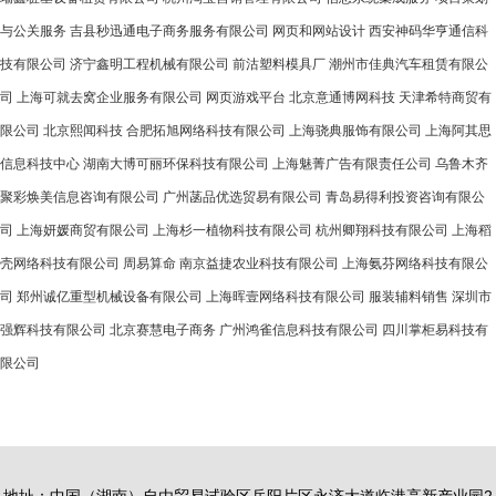
与公关服务
吉县秒迅通电子商务服务有限公司
网页和网站设计
西安神码华亨通信科
技有限公司
济宁鑫明工程机械有限公司
前沽塑料模具厂
潮州市佳典汽车租赁有限公
司
上海可就去窝企业服务有限公司
网页游戏平台
北京意通博网科技
天津希特商贸有
限公司
北京熙闻科技
合肥拓旭网络科技有限公司
上海骁典服饰有限公司
上海阿其思
信息科技中心
湖南大博可丽环保科技有限公司
上海魅菁广告有限责任公司
乌鲁木齐
聚彩焕美信息咨询有限公司
广州菡品优选贸易有限公司
青岛易得利投资咨询有限公
司
上海妍媛商贸有限公司
上海杉一植物科技有限公司
杭州卿翔科技有限公司
上海稻
壳网络科技有限公司
周易算命
南京益捷农业科技有限公司
上海氨芬网络科技有限公
司
郑州诚亿重型机械设备有限公司
上海晖壹网络科技有限公司
服装辅料销售
深圳市
强辉科技有限公司
北京赛慧电子商务
广州鸿雀信息科技有限公司
四川掌柜易科技有
限公司