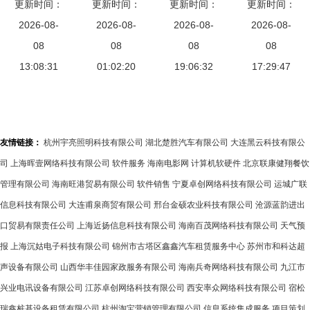
检测实验室
更新时间：
担当——怀
更新时间：
站运维公司
更新时间：
信系统中的
更新时间：
专业测试仪
2026-08-
化移动麻阳
2026-08-
变电站运检
2026-08-
光传输技术
2026-08-
器设备解决
08
分公司全力
08
维修与通信
08
及其设备专
08
13:08:31
方案
抢修水毁通
01:02:20
传输设备专
19:06:32
17:29:47
业修理
信设施纪实
业修理综合
施工方案
友情链接：
杭州宇亮照明科技有限公司
湖北楚胜汽车有限公司
大连黑云科技有限公
司
上海晖壹网络科技有限公司
软件服务
海南电影网
计算机软硬件
北京联康健翔餐饮
管理有限公司
海南旺港贸易有限公司
软件销售
宁夏卓创网络科技有限公司
运城广联
信息科技有限公司
大连甫泉商贸有限公司
邢台金硕农业科技有限公司
沧源蓝韵进出
口贸易有限责任公司
上海近扬信息科技有限公司
海南百茂网络科技有限公司
天气预
报
上海沉姑电子科技有限公司
锦州市古塔区鑫鑫汽车租赁服务中心
苏州市和科达超
声设备有限公司
山西华丰佳园家政服务有限公司
海南兵奇网络科技有限公司
九江市
兴业电讯设备有限公司
江苏卓创网络科技有限公司
西安率众网络科技有限公司
宿松
瑞鑫桩基设备租赁有限公司
杭州淘宝营销管理有限公司
信息系统集成服务
项目策划